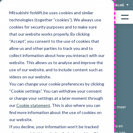
Skip
LOGISNEXT BENELUX
NEDERLANDS - BELGIË
to
Mitsubishi-forklift.be uses cookies and similar
Home
content
Menu
technologies (together “cookies”). We always use
cookies for security purposes and to make sure
that our website works properly. By clicking
“Accept”, you consent to the use of cookies that
allow us and other parties to track you and to
collect information about how you interact with our
website. This allows us to analyse and improve the
use of our website, and to include content such as
videos on our website.
You can change your cookie preferences by clicking
WIJ ZIJN LOGISNEXT
“Cookie settings”. You can withdraw your consent
or change your settings at a later moment through
Logisnext is het bedrijf achter Mitsubishi Forklift Trucks en een
our
Cookie statement
. This is also where you can
wereldwijde speler in logistieke oplossingen, voortbouwend op meer
find more information about the use of cookies on
dan een eeuw aan technische expertise.
our website.
Met een wereldwijd netwerk in Europa, Noord- en Zuid-Amerika en
If you decline, your information won’t be tracked
Azië-Pacific ondersteunen we onze klanten bij het optimaliseren van