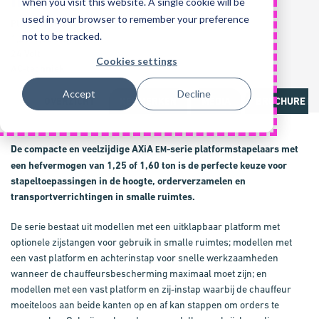
when you visit this website. A single cookie will be
used in your browser to remember your preference
Platformstapelaar
not to be tracked.
1,25-1,60 ton
24 Volt
Cookies settings
AC-techniek
Accept
Decline
OVERZICHT
KENMERKEN
MEDIA
BROCHURE EN
De compacte en veelzijdige
AXiA
-serie platformstapelaars met
EM
een hefvermogen van 1,25 of 1,60 ton is de perfecte keuze voor
stapeltoepassingen in de hoogte, orderverzamelen en
transportverrichtingen in smalle ruimtes.
De serie bestaat uit modellen met een uitklapbaar platform met
optionele zijstangen voor gebruik in smalle ruimtes; modellen met
een vast platform en achterinstap voor snelle werkzaamheden
wanneer de chauffeursbescherming maximaal moet zijn; en
modellen met een vast platform en zij-instap waarbij de chauffeur
moeiteloos aan beide kanten op en af kan stappen om orders te