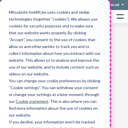
Skip
LOGISNEXT BENELUX
NEDERLANDS - BELGIË
to
Mitsubishi-forklift.be uses cookies and similar
Home
content
Menu
technologies (together “cookies”). We always use
cookies for security purposes and to make sure
that our website works properly. By clicking
“Accept”, you consent to the use of cookies that
allow us and other parties to track you and to
collect information about how you interact with our
website. This allows us to analyse and improve the
use of our website, and to include content such as
videos on our website.
You can change your cookie preferences by clicking
“Cookie settings”. You can withdraw your consent
or change your settings at a later moment through
our
Cookie statement
. This is also where you can
SBV/SBF12-16N3(I)(S)(R)(S) serie
find more information about the use of cookies on
GROTE PRESTATIES
our website.
If you decline, your information won’t be tracked
INTUÏTIEVE BEDIENING