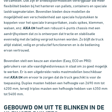
verzamelen. Ook zijn er breedspoormodellen verkrijgbaar die meer
flexibiliteit bieden bij het hanteren van pallets, containers en speciale
lastdraagmaterialen. Bovendien bieden deze modellen de
mogelijkheid een verscheidenheid aan speciale hulpstukken te
koppelen voor het speciale transporttaken, zoals spikes, klemmen,
walsen, enz.
AXiA
heeft een robuust 4-punts chassis met een
EM
aandrijfsysteem dat zo is ontworpen dat tractie en stabilisatie
evenredig met de lading vergroot kunnen worden. Zo blijft de truck
altijd stabiel, veilig en productief functioneren en is de bediening
ervan vertrouwd.
Bovendien stelt een keuze aan standen (Easy, ECO en PRO)
gebruikers van alle vaardigheidsniveaus in staat om zo goed mogelijk
te werken. Er is een uitgebreide reeks mastmodellen beschikbaar
met
AXiA
om ervoor te zorgen dat de truck geschikt is voor de
EM
toepassing. Duplex masten hebben een hefhoogte van 2690 mm tot
4200 mm, terwijl triplex masten een hefhoogte hebben van 4350 mm
tot 5400 mm.
GEBOUWD OM UIT TE BLINKEN IN DE