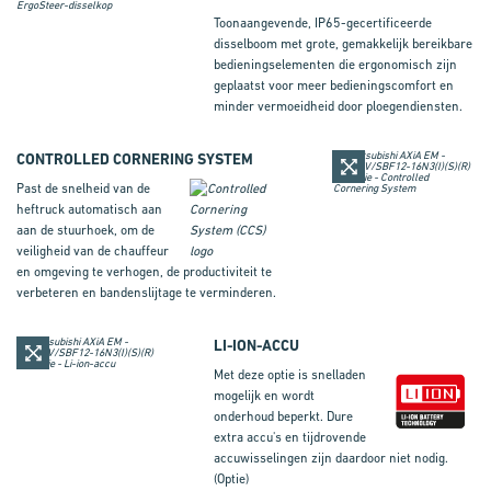
Toonaangevende, IP65-gecertificeerde
disselboom met grote, gemakkelijk bereikbare
bedieningselementen die ergonomisch zijn
geplaatst voor meer bedieningscomfort en
minder vermoeidheid door ploegendiensten.
CONTROLLED CORNERING SYSTEM
Past de snelheid van de
heftruck automatisch aan
aan de stuurhoek, om de
veiligheid van de chauffeur
en omgeving te verhogen, de productiviteit te
verbeteren en bandenslijtage te verminderen.
LI-ION-ACCU
Met deze optie is snelladen
mogelijk en wordt
onderhoud beperkt. Dure
extra accu's en tijdrovende
accuwisselingen zijn daardoor niet nodig.
(Optie)