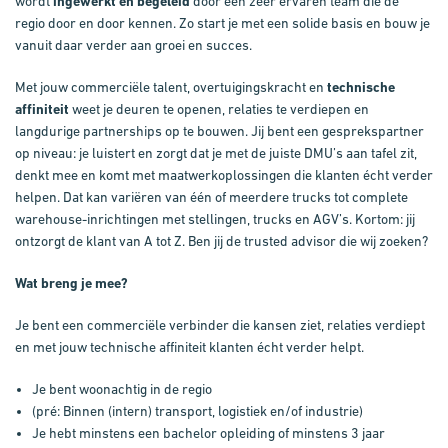
wordt
ingewerkt en begeleid
door een zeer ervaren team die de
regio door en door kennen. Zo start je met een solide basis en bouw je
vanuit daar verder aan groei en succes.
Met jouw commerciële talent, overtuigingskracht en
technische
affiniteit
weet je deuren te openen, relaties te verdiepen en
langdurige partnerships op te bouwen. Jij bent een gesprekspartner
op niveau: je luistert en zorgt dat je
met
de juiste DMU’s aan tafel zit,
denkt mee en komt met maatwerkoplossingen die klanten écht verder
helpen. Dat kan variëren van één of meerdere trucks tot complete
warehouse-inrichtingen met stellingen, trucks en AGV’s. Kortom: jij
ontzorgt de klant van A tot Z.
Ben jij de trusted advisor die wij zoeken?
Wat breng je mee?
Je bent een commerciële verbinder die kansen ziet, relaties verdiept
en met jouw technische affiniteit klanten écht verder helpt.
Je bent woonachtig in de regio
(pré:
Binnen (intern) transport, logistiek en/of industrie
)
Je hebt minstens een bachelor opleiding of minstens 3 jaar