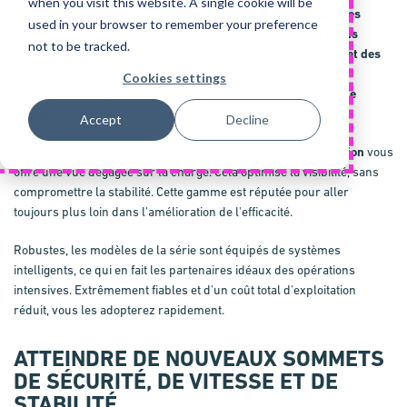
when you visit this website. A single cookie will be
Un chariot à mât rétractable polyvalent capable d'anticiper les
used in your browser to remember your preference
exigences de vos caristes. C'est un sacré défi ! Et nous l'avons
not to be tracked.
relevé en intégrant, de série, un vaste choix de commandes et des
fonctionnalités exceptionnelles de réglage, d'ergonomie, de
Cookies settings
performance, de visibilité et de sécurité, ainsi qu'une gamme
étendue d'options contribuant à améliorer son exploitation.
Accept
Decline
Avec des hauteurs de levée jusqu'à 12 mètres, le mât
MaxVision
vous
offre une vue dégagée sur la charge. Cela optimise la visibilité, sans
compromettre la stabilité. Cette gamme est réputée pour aller
toujours plus loin dans l'amélioration de l'efficacité.
Robustes, les modèles de la série sont équipés de systèmes
intelligents, ce qui en fait les partenaires idéaux des opérations
intensives. Extrêmement fiables et d'un coût total d'exploitation
réduit, vous les adopterez rapidement.
ATTEINDRE DE NOUVEAUX SOMMETS
DE SÉCURITÉ, DE VITESSE ET DE
STABILITÉ