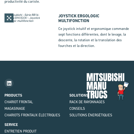
productivité du cariste.
JOYSTICK ERGOLOGIC
MULTIFONCTION
Ce joystick intuitif et ergonomique commande
sept fonctions différentes, dont le levage, la
descente, la rotation et la translation des
fourches et la direction.
Mit
Fork
Brie
PRODUCTS
SOLUTIONS
CHARIOT FRONTAL
RACK DE RAYONNAGES
MAGASINAGE
CONSEILS
CHARIOTS FRONTAUX ÉLECTRIQUES
SOLUTIONS ÉNERGÉTIQUES
SERVICE
ENTRETIEN PRODUIT