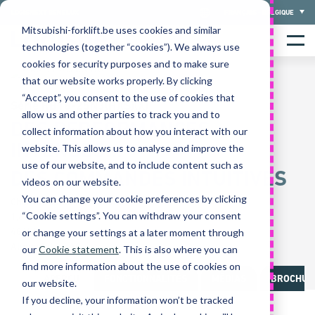
Skip
LOGISNEXT BENELUX
FRANÇAIS - BELGIQUE
to
Mitsubishi-forklift.be uses cookies and similar
Home
content
Menu
technologies (together “cookies”). We always use
cookies for security purposes and to make sure
that our website works properly. By clicking
“Accept”, you consent to the use of cookies that
Série RB16-25N3(H)(S)(X)
allow us and other parties to track you and to
DES PERFORMANCES
collect information about how you interact with our
INTENSES...
website. This allows us to analyse and improve the
use of our website, and to include content such as
DES COMMANDES INTUITIVES
videos on our website.
You can change your cookie preferences by clicking
Chariots à mât rétractable
“Cookie settings”. You can withdraw your consent
1,6-2,5 tonnes
48 Volts
or change your settings at a later moment through
Alimentation AC
our
Cookie statement
. This is also where you can
find more information about the use of cookies on
APERÇU
FONCTIONNALITÉS
MÉDIAS
BROCHURE
our website.
If you decline, your information won’t be tracked